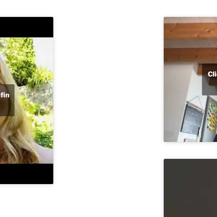
Cl
fin