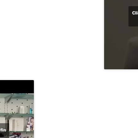
Cl
fin