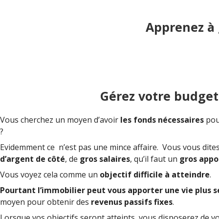
Apprenez à 
Gérez votre budget
Vous cherchez un moyen d’avoir
les fonds nécessaires
pour
?
Evidemment ce
n’est pas une mince affaire.
Vous vous dites
d’argent de côté
, de
gros salaires
, qu’il faut un
gros appo
Vous voyez cela comme un
objectif difficile à atteindre
.
Pourtant
l’immobilier peut vous apporter une vie plus s
moyen pour obtenir des
revenus passifs fixes
.
Lorsque vos objectifs seront atteints, vous disposerez de v